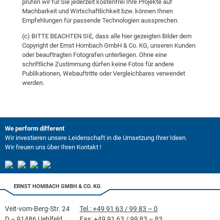
prüfen wir für Sie jederzeit kostenfrei Ihre Projekte auf
Machbarkeit und Wirtschaftlichkeit bzw. können Ihnen
Empfehlungen für passende Technologien aussprechen.
(c) BITTE BEACHTEN SIE, dass alle hier gezeigten Bilder dem
Copyright der Ernst Hombach GmbH & Co. KG, unseren Kunden
oder beauftragten Fotografen unterliegen. Ohne eine
schriftliche Zustimmung dürfen keine Fotos für andere
Publikationen, Webauftritte oder Vergleichbares verwendet
werden.
We perform different
Wir investieren unsere Leidenschaft in die Umsetzung Ihrer Ideen.
Wir freuen uns über Ihren Kontakt !
Zertifikat
Zertifikat
Zertifikat
LinkedIn
Download
Download
Download
ERNST HOMBACH GMBH & CO. KG
Veit-vom-Berg-Str. 24
Tel.: +49 91 63 / 99 83 – 0
D – 91486 Uehlfeld
Fax: +49 91 63 / 99 83 – 83