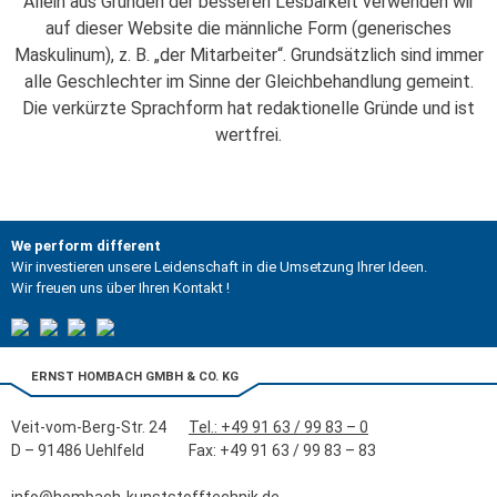
Allein aus Gründen der besseren Lesbarkeit verwenden wir
auf dieser Website die männliche Form (generisches
Maskulinum), z. B. „der Mitarbeiter“. Grundsätzlich sind immer
alle Geschlechter im Sinne der Gleichbehandlung gemeint.
Die verkürzte Sprachform hat redaktionelle Gründe und ist
wertfrei.
We perform different
Wir investieren unsere Leidenschaft in die Umsetzung Ihrer Ideen.
Wir freuen uns über Ihren Kontakt !
Zertifikat
Zertifikat
Zertifikat
LinkedIn
Download
Download
Download
ERNST HOMBACH GMBH & CO. KG
Veit-vom-Berg-Str. 24
Tel.: +49 91 63 / 99 83 – 0
D – 91486 Uehlfeld
Fax: +49 91 63 / 99 83 – 83