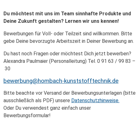
Dies ist stark abhängig von den Vorkenntnissen, die Du
mitbringst. Dies stimmen wir gerne mit Dir individuell ab.
Du möchtest mit uns im Team sinnhafte Produkte und
Deine Zukunft gestalten?
Lernen wir uns kennen!
Bewerbungen für Voll- oder Teilzeit sind willkommen. Bitte
gebe Deine bevorzugte Arbeitszeit in Deiner Bewerbung an.
Du hast noch Fragen oder möchtest Dich jetzt bewerben?
Alexandra Paulmaier (Personalleitung) Tel. 0 91 63 / 99 83 –
30
bewerbung@hombach-kunststofftechnik.de
Bitte beachte vor Versand der Bewerbungsunterlagen (bitte
ausschließlich als PDF) unsere
Datenschutzhinweise.
Oder Du verwendest ganz einfach unser
Bewerbungsformular!